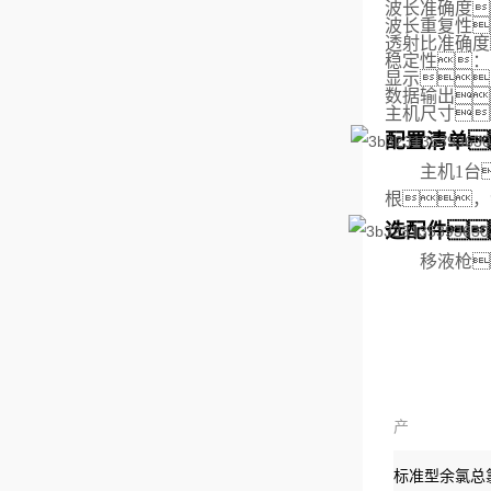
波长准确度
波长重复性
透射比准确度
稳定性：
显示
数据输出
主机
尺寸
配置清单
主机1台
根，
选配件
移液枪
产
品：