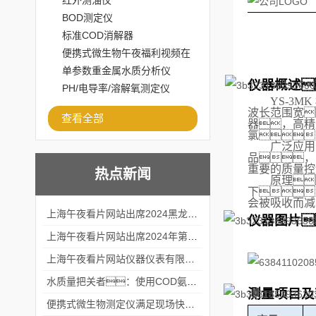
红外测油仪
BOD测定仪
标准COD消解器
便携式微生物午夜福利视频在
线观看
单参数重金属水质分析仪
仪器概述
PH/电导率/溶解氧测定仪
YS-3MK
波长范围宽

查看全部
器
，
高精
氯
广泛应用
品
，
重要的质量控
热点新闻
原理
下
会被吸收而减
上海午夜看片网站出席2024黑龙江仪商年度峰会
仪器图片
上海午夜看片网站出席2024年第六届华南科学仪器联盟大学堂行业年会
上海午夜看片网站仪器仪表有限公司参加2024 广东生物医学工程学会精密仪器分会
水质量把关者：使用COD氨氮快速测定仪确保安全标准
测量项目及
便携式微生物测定仪满足现场快速检测的需求