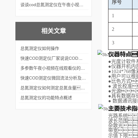
序号
谈谈cod总氮测定仪在午夜小视频在线观看中的应用案例
1
2
相关文章
3
总氮测定仪如何操作
仪器特点
快速COD测定仪厂家说说COD测定方法
●
光度计软件
●
仪器开机内
多参数午夜小视频在线观看仪的技术发展方向是什么？
●
1024*768像
●
用户可以根
快速COD测定仪微回流法分析及故障排除
●
比色方式
●
波长校准
总氮测定仪如何测定总氮含量？
●
光源
●
具有数据存
总氮测定仪的功能特点概述
●
数据通讯接
主要技术指
光路系统
波长范围
杂散光
带宽
示值下限