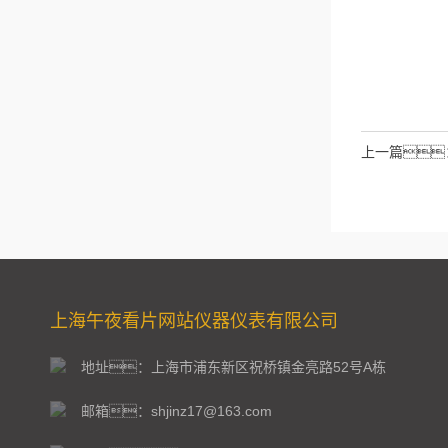
请输入计算结
拉伯数字）
如：三加
上一篇
上海午夜看片网站仪器仪表有限公司
地址：上海市浦东新区祝桥镇金亮路52号A栋
邮箱：shjinz17@163.com