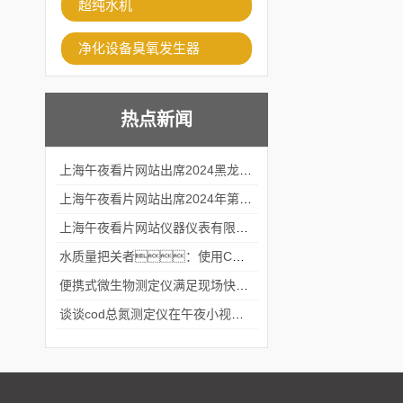
超纯水机
净化设备臭氧发生器
热点新闻
上海午夜看片网站出席2024黑龙江仪商年度峰会
上海午夜看片网站出席2024年第六届华南科学仪器联盟大学堂行业年会
上海午夜看片网站仪器仪表有限公司参加2024 广东生物医学工程学会精密仪器分会
水质量把关者：使用COD氨氮快速测定仪确保安全标准
便携式微生物测定仪满足现场快速检测的需求
谈谈cod总氮测定仪在午夜小视频在线观看中的应用案例