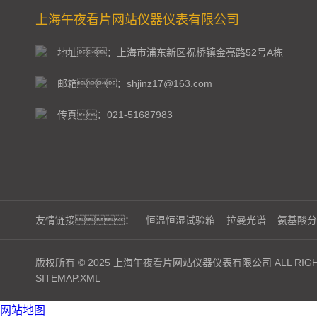
上海午夜看片网站仪器仪表有限公司
地址：上海市浦东新区祝桥镇金亮路52号A栋
邮箱：shjinz17@163.com
传真：021-51687983
友情链接：
恒温恒湿试验箱
拉曼光谱
氨基酸分
版权所有 © 2025 上海午夜看片网站仪器仪表有限公司 ALL RIGHT
SITEMAP.XML
网站地图