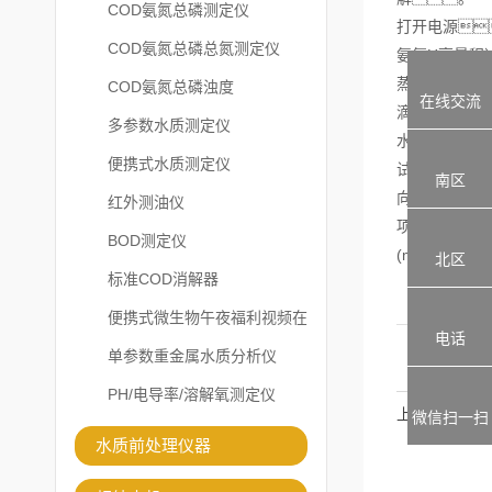
COD氨氮总磷测定仪
打开电源
COD氨氮总磷总氮测定仪
氨氮H高量程）
蒸馏水（空白
COD氨氮总磷浊度
在线交流
滴)，加盖
多参数水质测定仪
水（空白）或
便携式水质测定仪
试剂（二）(
南区
向）选择“测
红外测油仪
项，并确
BOD测定仪
(mg/L)
北区
标准COD消解器
便携式微生物午夜福利视频在
电话
线观看
单参数重金属水质分析仪
PH/电导率/溶解氧测定仪
上一篇：
微信扫一扫
水质前处理仪器