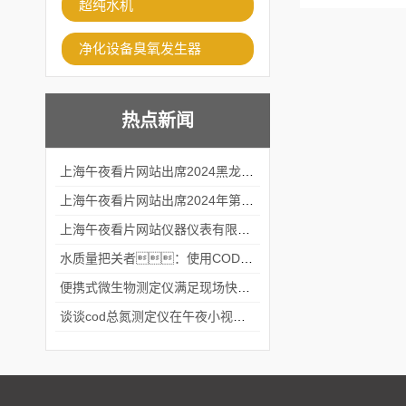
超纯水机
净化设备臭氧发生器
热点新闻
上海午夜看片网站出席2024黑龙江仪商年度峰会
上海午夜看片网站出席2024年第六届华南科学仪器联盟大学堂行业年会
上海午夜看片网站仪器仪表有限公司参加2024 广东生物医学工程学会精密仪器分会
水质量把关者：使用COD氨氮快速测定仪确保安全标准
便携式微生物测定仪满足现场快速检测的需求
谈谈cod总氮测定仪在午夜小视频在线观看中的应用案例