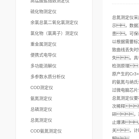
高锰酸盐指数测定仪
硫化物测定仪
总氮测定仪采
余氯总氯二氧化氯测定仪
示，数据
氯化物（氯离子）测定仪
患。可保
以根据需要标
重金属测定仪
致曲线丢失时
便携式电导仪
失。具
多功能消解仪
检测原理
原产生的Cr
多参数水质分析仪
的氨氮与纳氏
COD测定仪
过微电脑芯片
总氮测定仪要
氨氮测定仪
次稀释
总磷测定仪
碎，
总氮测定仪
止爆沸
关，计
COD氨氮测定仪
解。