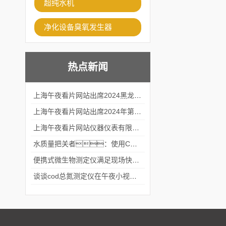
超纯水机
净化设备臭氧发生器
热点新闻
上海午夜看片网站出席2024黑龙江仪商年度峰会
上海午夜看片网站出席2024年第六届华南科学仪器联盟大学堂行业年会
上海午夜看片网站仪器仪表有限公司参加2024 广东生物医学工程学会精密仪器分会
水质量把关者：使用COD氨氮快速测定仪确保安全标准
便携式微生物测定仪满足现场快速检测的需求
谈谈cod总氮测定仪在午夜小视频在线观看中的应用案例