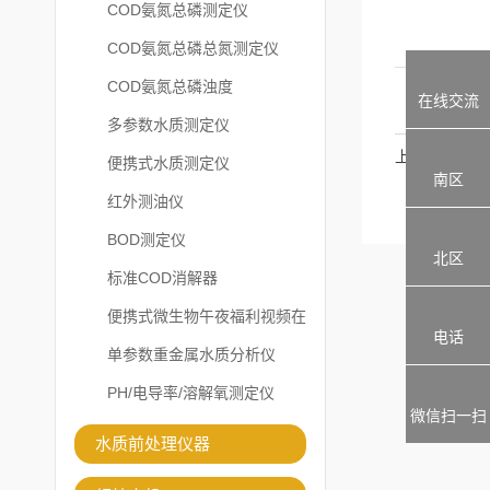
COD氨氮总磷测定仪
COD氨氮总磷总氮测定仪
COD氨氮总磷浊度
在线交流
多参数水质测定仪
上一篇：
便携式水质测定仪
南区
红外测油仪
BOD测定仪
北区
标准COD消解器
便携式微生物午夜福利视频在
电话
线观看
单参数重金属水质分析仪
PH/电导率/溶解氧测定仪
微信扫一扫
水质前处理仪器