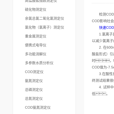
高锰酸盐指数测定仪
硫化物测定仪
检测COD的
余氯总氯二氧化氯测定仪
COD影响社
氯化物（氯离子）测定仪
快速CO
1.氯离子是
重金属测定仪
以减少氯离子
便携式电导仪
2. 在60
多功能消解仪
酸盐形式）引起
时，
多参数水质分析仪
COD值为-7
COD测定仪
3.在酸性重
终测试结果很
氨氮测定仪
4. 试样中
总磷测定仪
低。
总氮测定仪
COD氨氮测定仪