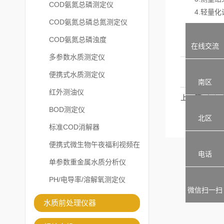
COD氨氮总磷测定仪
4.轻量化设
COD氨氮总磷总氮测定仪
COD氨氮总磷浊度
在线交流
多参数水质测定仪
便携式水质测定仪
南区
红外测油仪
上一篇：
BOD测定仪
北区
标准COD消解器
便携式微生物午夜福利视频在
电话
线观看
单参数重金属水质分析仪
PH/电导率/溶解氧测定仪
微信扫一扫
水质前处理仪器