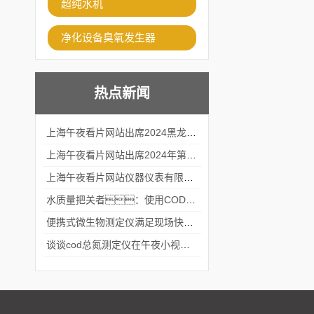
超纯水机
净化设备臭氧发生器
热点新闻
上海午夜看片网站出席2024黑龙江仪商年度峰会
上海午夜看片网站出席2024年第六届华南科学仪器联盟大学堂行业年会
上海午夜看片网站仪器仪表有限公司参加2024 广东生物医学工程学会精密仪器分会
水质量把关者：使用COD氨氮快速测定仪确保安全标准
便携式微生物测定仪满足现场快速检测的需求
谈谈cod总氮测定仪在午夜小视频在线观看中的应用案例