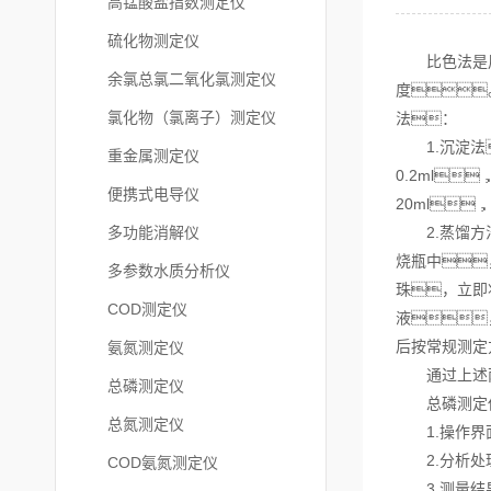
高锰酸盐指数测定仪
硫化物测定仪
比色法是用总
余氯总氯二氧化氯测定仪
度
氯化物（氯离子）测定仪
法：
1.沉淀法
重金属测定仪
0.2ml
便携式电导仪
20ml
多功能消解仪
2.蒸馏方法
烧瓶中
多参数水质分析仪
珠，立即
COD测定仪
液，
后按常规测定
氨氮测定仪
通过上述两
总磷测定仪
总磷测定仪
总氮测定仪
1.操作界面
2.分析处理
COD氨氮测定仪
3.测量结果