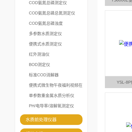
YS6006
COD氨氮总磷测定仪
COD氨氮总磷总氮测定仪
COD氨氮总磷浊度
多参数水质测定仪
便携式水质测定仪
红外测油仪
BOD测定仪
标准COD消解器
YSL-
便携式微生物午夜福利视频在
线观看
单参数重金属水质分析仪
PH/电导率/溶解氧测定仪
水质前处理仪器