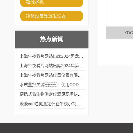
超纯水机
净化设备臭氧发生器
YD
热点新闻
上海午夜看片网站出席2024黑龙江仪商年度峰会
上海午夜看片网站出席2024年第六届华南科学仪器联盟大学堂行业年会
上海午夜看片网站仪器仪表有限公司参加2024 广东生物医学工程学会精密仪器分会
水质量把关者：使用COD氨氮快速测定仪确保安全标准
便携式微生物测定仪满足现场快速检测的需求
谈谈cod总氮测定仪在午夜小视频在线观看中的应用案例