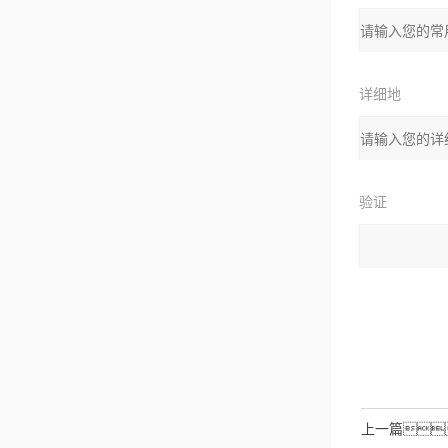
箱：
详细地
址：
验证
码：
请输入计算结
拉伯数字）
如：三加
上一篇