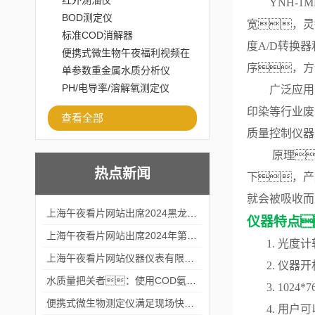
红外测油仪
YNH-1
BOD测定仪
宽
，
灵
标准COD消解器
度
A/D
转换器
便携式微生物午夜福利视频在
序，
方
线观看
单参数重金属水质分析仪
PH/电导率/溶解氧测定仪
广泛应用
印染等行业废
查看全部
质量控制仪器
原理
热点新闻
下，产
就会被吸收而
上海午夜看片网站出席2024黑龙江仪商年度峰会
仪器特点
上海午夜看片网站出席2024年第六届华南科学仪器联盟大学堂行业年会
1.
光度计
上海午夜看片网站仪器仪表有限公司参加2024 广东生物医学工程学会精密仪器分会
2.
仪器开
水质量把关者：使用COD氨氮快速测定仪确保安全标准
3.
1024*7
便携式微生物测定仪满足现场快速检测的需求
4.
用户可