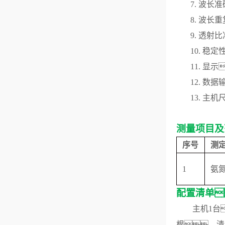
7.
波长准
8.
波长重
9.
透射比
10.
稳定
11.
显示
12.
数据
13.
主机
测量项目及
序号
测
1
氨
配置清单
主机
1台
根，清