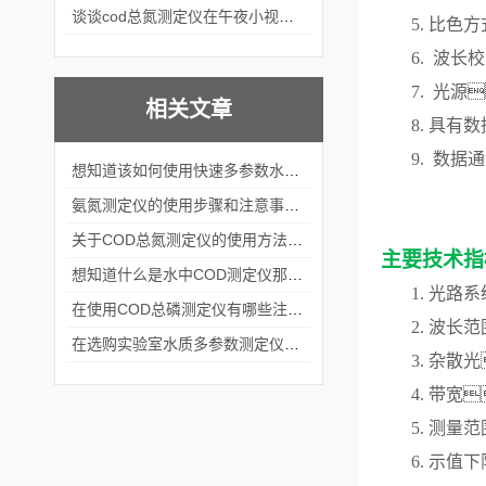
谈谈cod总氮测定仪在午夜小视频在线观看中的应用案例
5.
比色方
6.
波长校
7.
光源

相关文章
8.
具有数
9.
数据通
想知道该如何使用快速多参数水质测定仪就不要错过本篇
氨氮测定仪的使用步骤和注意事项分析
关于COD总氮测定仪的使用方法看完本篇你就知道了
主要
技术指
想知道什么是水中COD测定仪那就不要错过本篇
1.
光路系
在使用COD总磷测定仪有哪些注意事项呢
2.
波长范
在选购实验室水质多参数测定仪时要考虑这几个关键问题
3.
杂散光
4.
带宽
5.
测量范
6.
示值下