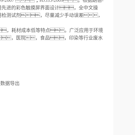
007 ，HJ535-2009
。
根据朗伯-
用先进的
彩色
触摸屏界面设计，全中文操
用检测试剂，尽量减少手动误差，
，
耗材成本低等特点。广泛应用于环境
，
医院
，
食品
，
印染等行业废水
。
，
数据导出