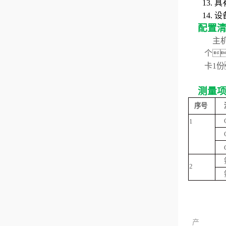
1
3
.
具
1
4
.
设
配置
主
个
卡1
测量
序号
1
2
产