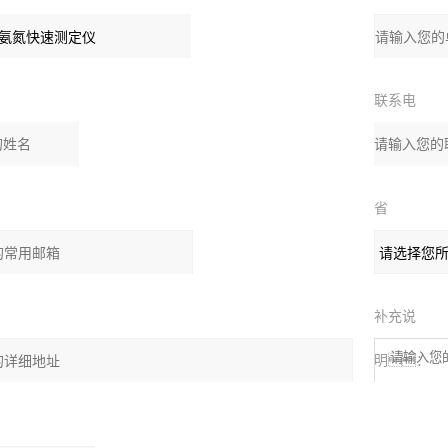
：
位：
联系电
话：
省
：
份
补充说
：
明：