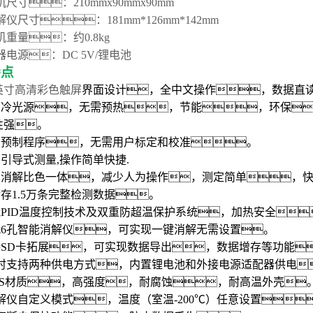
机尺寸：
21
0mmx90mmx
90
mm
解仪
尺寸
：
181mm*126mm*142mm
机重量：约0.8kg
器电源：DC 5V
/锂电池
特点
英寸高清彩
色触屏
界面设计，全中文操作，数据直
进口冷光源，无需预热，节能
，
环保

性强。
置
预制程序
，无需用户标定和校准。
开启引导式测量,操作简单快捷
.
采用消解比色一体，减少人为操作，测定简单
，
储存
1.5万
条完整检测数据。
智能PID温度控制技术及双重防超温保护系统，加热安全

标配6孔智能消解仪，可实现一键消解无需设置。
持SD卡拓展，可实现数据导出
，
数据增存等功能
时支持两种供电方式，内置
锂
电池和外接电源适配器供电
BS材质，高强度
，
耐腐蚀
，
耐高温外壳
解仪
自定义模式，温度（室温-200℃）任意设置