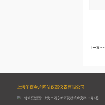
码
请输入计
拉伯数字
如：
上一篇
上海午夜看片网站仪器仪表有限公司
地址：上海市浦东新区祝桥镇金亮路52号A栋