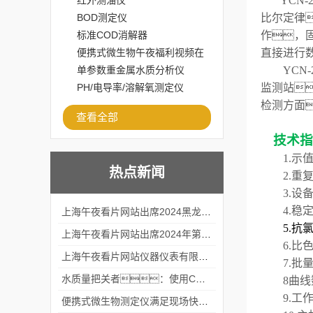
红外测油仪
YCN-
BOD测定仪
比尔定律
标准COD消解器
作，
便携式微生物午夜福利视频在
直接进行
线观看
单参数重金属水质分析仪
YCN-
PH/电导率/溶解氧测定仪
监测站

检测方面
查看全部
技术
1.
示值
热点新闻
2
.
重复
3.
设
4
.
稳定
上海午夜看片网站出席2024黑龙江仪商年度峰会
5.
抗氯
上海午夜看片网站出席2024年第六届华南科学仪器联盟大学堂行业年会
6
.
比
上海午夜看片网站仪器仪表有限公司参加2024 广东生物医学工程学会精密仪器分会
7.批
水质量把关者：使用COD氨氮快速测定仪确保安全标准
8曲
9
.
工作
便携式微生物测定仪满足现场快速检测的需求