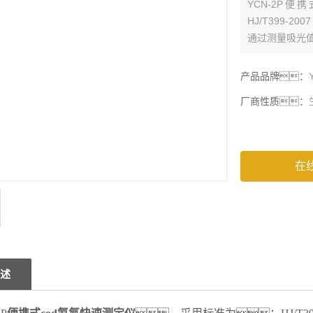
YCN-2P
HJ/T399-
通过测量吸光
产品品牌：
厂商性质：
在
述