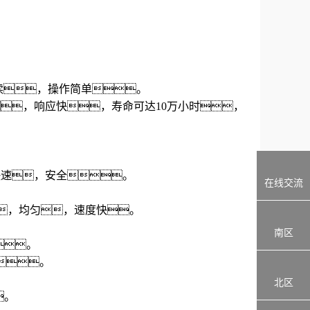
读，操作简单。
，
响应快，寿命可达10万小时，
快速
，
安全。
在线交流
，
均匀
，
速度快。
南区
。
。
。
北区
。