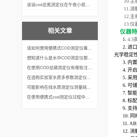
10
.
主
谈谈cod总氮测定仪在午夜小视频在线观看中的应用案例
11.
消
12
.
主
13.
仪
相关文章
仪器
1.
4.3
2. 
该如何使用便携式COD测定仪看完本篇你就知道了
光学稳定
想知道什么是水中COD测定仪那就不要错过本篇
3. 内
在使用COD总磷测定仪有哪些注意事项呢
4. 
在选购实验室水质多参数测定仪时要考虑这几个关键问题
5. 
6. 可
可能影响在线水质测定仪测量结果的因素有哪些呢
7. 
在使用便携式cod测定仪过程中出现故障时这么做试试
8. 
9.
支
10.
同
11.
A
12
.
消