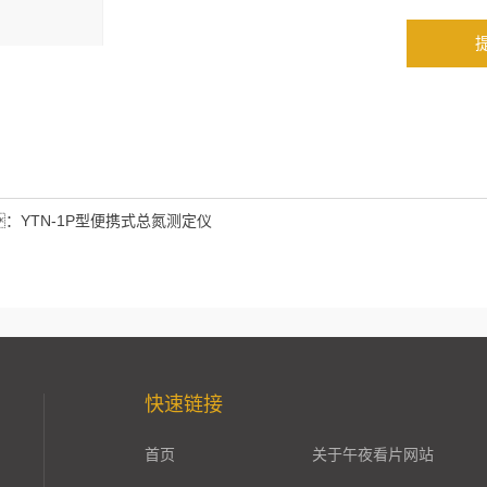
：
算结果（填写阿
），
三加四=7
：
YTN-1P型便携式总氮测定仪
快速链接
首页
关于午夜看片网站