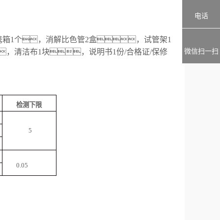
。
电话
携箱
1个，
消解比色管
2
盒，试管架1
微信扫一扫
，清洁布1块，说明书1份
/
合格证/保修
检测下限
5
0.05