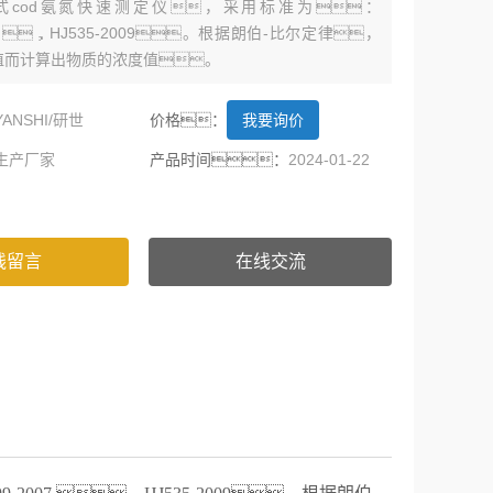
便携式cod氨氮快速测定仪，采用标准为：
2007 ，HJ535-2009。根据朗伯-比尔定律，
值而计算出物质的浓度值。
YANSHI/研世
价格：
我要询价
生产厂家
产品时间：
2024-01-22
线留言
在线交流