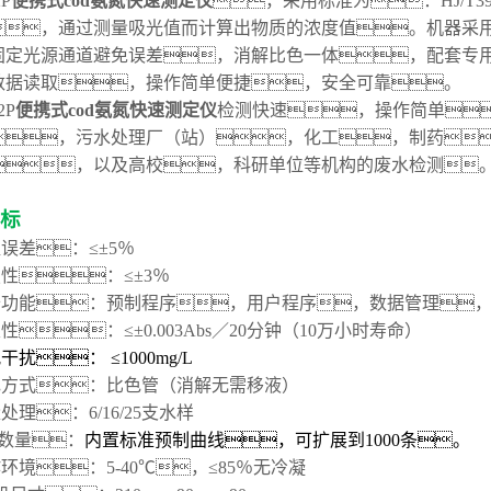
2P
便携式cod氨氮快速测定仪
，采用标准为：HJ/T399-2
，通过测量吸光值而计算出物质的浓度值。机器采
固定光源通道避免误差，消解比色一体，配套专
数据读取，操作简单便捷，安全可靠。
2P
便携式cod氨氮快速测定仪
检测快速
，
操作简单

，
污水处理厂（站）
，
化工
，
制药

，以及高校
，
科研单位等机构的废水检测
指标
误差：≤±5％
性：≤±3％
备功能：
预制程序，用户程序
，
数据管理

性：≤±0.003Abs／20分钟（10万小时寿命）
干扰： ≤
1
000mg/L
色方式：比色管（消解无需移液）
量处理：6/16/25支水样
线数量：
内置
标准
预制
曲线，可扩展到1000条。
环境：5-40℃，≤85％无冷凝