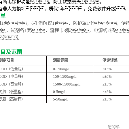
有断电保护功能，防止数据丢失。
备非人为损坏，质保
1
年，免费软件升级
清单
机1台，6孔消解仪1台，防护罩1个，
便
，试剂各1套，
流程卡
3张，
电源线2根
份。
项目及范围
测定项目
测量范围
测定误差
COD（低量程）
0-150mg/L
≤±5%
COD（中量程）
150-1500mg/L
≤±5%
COD（高量程）
1500-15000mg/L
≤±5%
氨氮（低量程）
0-5mg/L
≤±3%
氨氮（高量程）
5-50mg/L
≤±3%
您的单