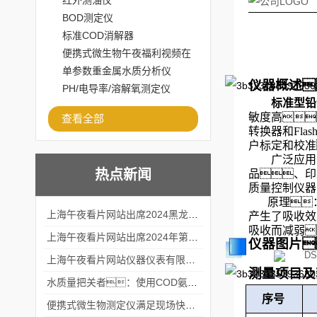
红外测油仪
BOD测定仪
标准COD消解器
便携式微生物午夜福利视频在
线观看
单参数重金属水质分析仪
仪器概述
PH/电导率/溶解氧测定仪
标准型铅
敏度高
查看全部
转换器和Fl
户标定和校准
广泛应用
热点新闻
品、印
质量控制仪器
原理
上海午夜看片网站出席2024黑龙江仪商年度峰会
产生了吸收效
吸收而减弱
上海午夜看片网站出席2024年第六届华南科学仪器联盟大学堂行业年会
仪器图片
上海午夜看片网站仪器仪表有限公司参加2024 广东生物医学工程学会精密仪器分会
测量项目及
水质量把关者：使用COD氨氮快速测定仪确保安全标准
序号
便携式微生物测定仪满足现场快速检测的需求