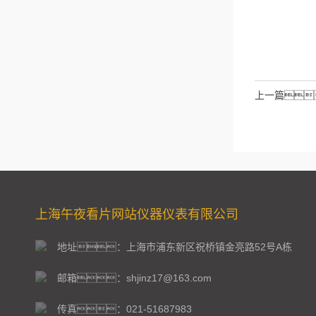
请输入计算结
拉伯数字）
如：
上一篇
上海午夜看片网站仪器仪表有限公司
地址：上海市浦东新区祝桥镇金亮路52号A栋
邮箱：shjinz17@163.com
传真：021-51687983