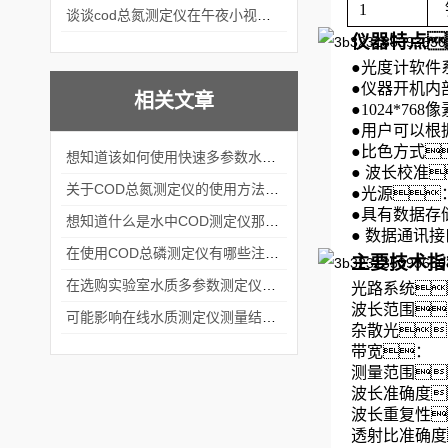
1
谈谈cod总氮测定仪在午夜小视频在线观看中的应用案例
仪器特点
●
光度计软件
●
仪器开机内
相关文章
●
1024*7
●
用户可以根
●
比色方式
想知道该如何使用快速多参数水质测定仪就不要错过本篇
●
波长校准
关于COD总氮测定仪的使用方法看完本篇你就知道了
●
光源
●
具有数据存储
想知道什么是水中COD测定仪那就不要错过本篇
●
数据通讯接口
在使用COD总磷测定仪有哪些注意事项呢
主要技术指
在选购实验室水质多参数测定仪时要考虑这几个关键问题
光路系统
波长范围
可能影响在线水质测定仪测量结果的因素有哪些呢
杂散光
带宽
测量范围：
波长准确度
波长重复性
透射比准确度