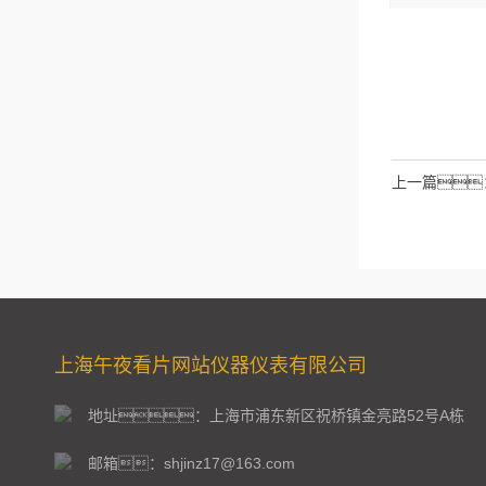
请输入计算结
拉伯数字）
如：三加
上一篇
上海午夜看片网站仪器仪表有限公司
地址：上海市浦东新区祝桥镇金亮路52号A栋
邮箱：shjinz17@163.com