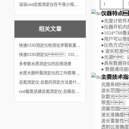
1
谈谈cod总氮测定仪在午夜小视频在线观看中的应用案例
仪器特点
●
光度计软件
●
仪器开机内
相关文章
●
1024*768像
●
用户可以根
●
比色方式
快速COD测定仪检测化学需氧量时如何避免干扰？
●
波长校准
快速COD测定仪：COD是什么？
●
光源：
●
具有数据存
多参数水质测定仪的应用场景
●
数据通讯接
水质大肠杆菌测定仪的工作原理和特点
主要技术指
总氮测定仪:总氮的测定方法是什么？
光路系统
波长范围
cod氨氮总磷总氮测定仪:总磷总氮什么关系？
杂散光
带宽：
测量范围
波长准确度
波长重复性
透射比准确度