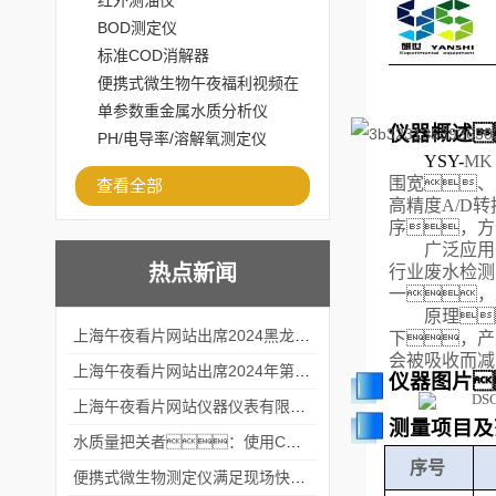
红外测油仪
BOD测定仪
标准COD消解器
便携式微生物午夜福利视频在
线观看
单参数重金属水质分析仪
仪器概述
PH/电导率/溶解氧测定仪
Y
SY
-
M
围宽、
查看全部
高精度A/D
序，
方
广泛应用
热点新闻
行业废水检测
一，
原理
上海午夜看片网站出席2024黑龙江仪商年度峰会
下，产
会被吸收而减
上海午夜看片网站出席2024年第六届华南科学仪器联盟大学堂行业年会
仪器图片
上海午夜看片网站仪器仪表有限公司参加2024 广东生物医学工程学会精密仪器分会
测量项目及
水质量把关者：使用COD氨氮快速测定仪确保安全标准
序号
便携式微生物测定仪满足现场快速检测的需求