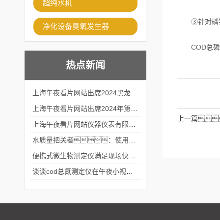
超纯水机
③针对磷钼蓝
净化设备臭氧发生器
COD总磷测
热点新闻
上海午夜看片网站出席2024黑龙江仪商年度峰会
上海午夜看片网站出席2024年第六届华南科学仪器联盟大学堂行业年会
上一篇
上海午夜看片网站仪器仪表有限公司参加2024 广东生物医学工程学会精密仪器分会
水质量把关者：使用COD氨氮快速测定仪确保安全标准
便携式微生物测定仪满足现场快速检测的需求
谈谈cod总氮测定仪在午夜小视频在线观看中的应用案例