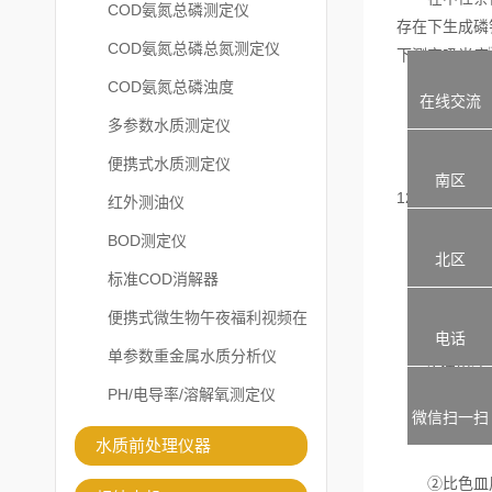
COD氨氮总磷测定仪
存在下生成磷
COD氨氮总磷总氮测定仪
下测定吸光度
COD氨氮总磷浊度
在线交流
2.使用方
多参数水质测定仪
便携式水质测定仪
①取5mL的
南区
120度的温
红外测油仪
BOD测定仪
②滴加0.5
北区
标准COD消解器
③降水样移至
便携式微生物午夜福利视频在
电话
线观看
单参数重金属水质分析仪
3.使用注
PH/电导率/溶解氧测定仪
微信扫一扫
①水样采集瓶
水质前处理仪器
②比色皿用