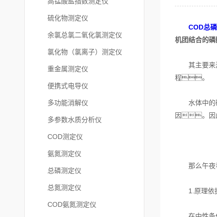
高锰酸盐指数测定仪
硫化物测定仪
COD总
余氯总氯二氧化氯测定仪
机团结合的磷
氯化物（氯离子）测定仪
其主要来源为
重金属测定仪
程。
便携式电导仪
多功能消解仪
水体中的磷是
因。因
多参数水质分析仪
COD测定仪
氨氮测定仪
那么午夜看片
总磷测定仪
总氮测定仪
1.原理依
COD氨氮测定仪
在中性条件下