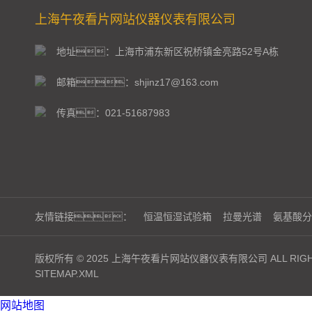
上海午夜看片网站仪器仪表有限公司
地址：上海市浦东新区祝桥镇金亮路52号A栋
邮箱：shjinz17@163.com
传真：021-51687983
友情链接：
恒温恒湿试验箱
拉曼光谱
氨基酸分
版权所有 © 2025 上海午夜看片网站仪器仪表有限公司 ALL RIGHT
SITEMAP.XML
网站地图