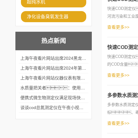
超纯水机
快速COD测定仪
净化设备臭氧发生器
河流污染和工业
COD表示
查看更多>>
热点新闻
快速COD测
快速COD测定
上海午夜看片网站出席2024黑龙江仪商年度峰会
的COD含量
上海午夜看片网站出席2024年第六届华南科学仪器联盟大学堂行业年会
来的时候，
查看更多>>
上海午夜看片网站仪器仪表有限公司参加2024 广东生物医学工程学会精密仪器分会
水质量把关者：使用COD氨氮快速测定仪确保安全标准
多参数水质测
便携式微生物测定仪满足现场快速检测的需求
多参数水质测定
谈谈cod总氮测定仪在午夜小视频在线观看中的应用案例
标、
等，
查看更多>>
容...