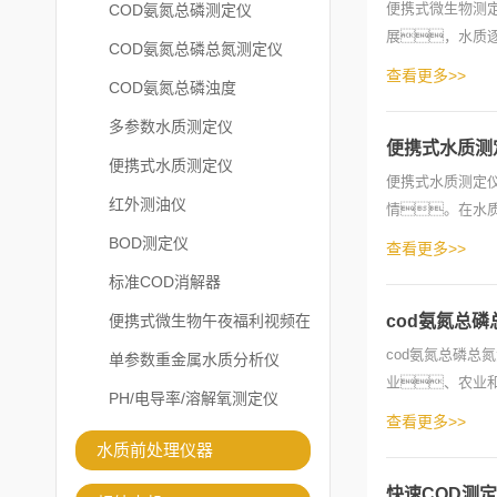
便携式微生物测
COD氨氮总磷测定仪
展，水质
COD氨氮总磷总氮测定仪
分肠道传染病的传
查看更多>>
COD氨氮总磷浊度
多参数水质测定仪
便携式水质测
便携式水质测定仪
便携式水质测定
红外测油仪
情。在水
不足甚至严重缺氧
BOD测定仪
查看更多>>
标准COD消解器
便携式微生物午夜福利视频在
cod氨氮总
cod氨氮总磷
线观看
单参数重金属水质分析仪
业、农业
PH/电导率/溶解氧测定仪
是用水大户
查看更多>>
水质前处理仪器
快速COD测