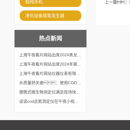
超纯水机
上一篇：
净化设备臭氧发生器
热点新闻
上海午夜看片网站出席2024黑龙江仪商年度峰会
上海午夜看片网站出席2024年第六届华南科学仪器联盟大学堂行业年会
上海午夜看片网站仪器仪表有限公司参加2024 广东生物医学工程学会精密仪器分会
水质量把关者：使用COD氨氮快速测定仪确保安全标准
便携式微生物测定仪满足现场快速检测的需求
谈谈cod总氮测定仪在午夜小视频在线观看中的应用案例