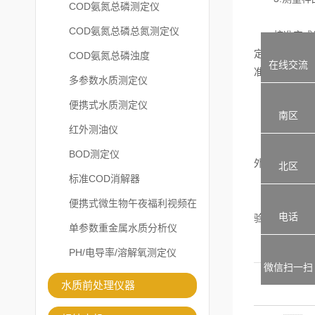
COD氨氮总磷测定仪
COD氨氮总磷总氮测定仪
校准完成后
定的时间内
COD氨氮总磷浊度
在线交流
准系数计算出
多参数水质测定仪
便携式水质测定仪
4.数据处
南区
红外测油仪
最后
BOD测定仪
外，还
北区
标准COD消解器
总之，
便携式微生物午夜福利视频在
电话
验结果的准确
线观看
单参数重金属水质分析仪
PH/电导率/溶解氧测定仪
微信扫一扫
水质前处理仪器