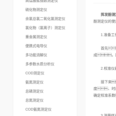
高锰酸盐指数测定仪
硫化物测定仪
挥发酚测
余氯总氯二氧化氯测定仪
酚测定仪的使
氯化物（氯离子）测定仪
1.准备工
重金属测定仪
便携式电导仪
首先
多功能消解仪
成。
多参数水质分析仪
2.校准仪
COD测定仪
接下来，
氨氮测定仪
度、时
总磷测定仪
确定校准系数
总氮测定仪
COD氨氮测定仪
3.测量样