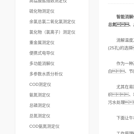
高锰酸盐指数测定仪
硫化物测定仪
智能消解
余氯总氯二氧化氯测定仪
总氮、
氯化物（氯离子）测定仪
消解温度及时
重金属测定仪
(25孔)的选
便携式电导仪
多功能消解仪
作为一种高效
白、节
多参数水质分析仪
COD测定仪
尤其在易挥发
织、
氨氮测定仪
污水处理
总磷测定仪
总氮测定仪
下面让午夜
COD氨氮测定仪
工作原理