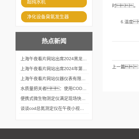
超纯水机
时。
净化设备臭氧发生器
6.温度
热点新闻
上海午夜看片网站出席2024黑龙江仪商年度峰会
上一篇
上海午夜看片网站出席2024年第六届华南科学仪器联盟大学堂行业年会
上海午夜看片网站仪器仪表有限公司参加2024 广东生物医学工程学会精密仪器分会
水质量把关者：使用COD氨氮快速测定仪确保安全标准
便携式微生物测定仪满足现场快速检测的需求
谈谈cod总氮测定仪在午夜小视频在线观看中的应用案例