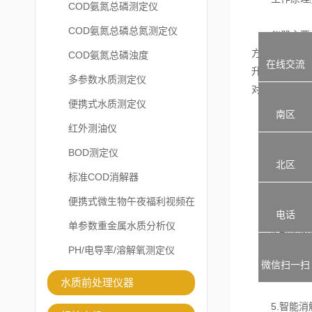
COD氨氮总磷测定仪
COD氨氮总磷总氮测定仪
仪器主要由发
方式将热量传
COD氨氮总磷浊度
在线交流
升高，加
多参数水质测定仪
对样品的消解
便携式水质测定仪
南区
智能消解仪
红外测油仪
BOD测定仪
1.中文显示
北区
标准COD消解器
2.宽范围参
便携式微生物午夜福利视频在
电话
线观看
单参数重金属水质分析仪
3.智能加热
PH/电导率/溶解氧测定仪
微信扫一扫
4.延时保护
水质前处理仪器
5.智能消解