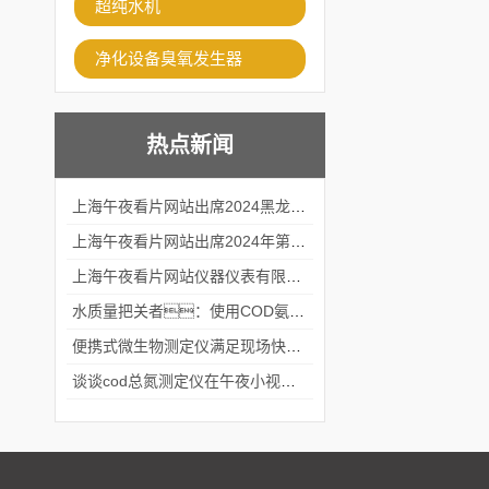
超纯水机
净化设备臭氧发生器
热点新闻
上海午夜看片网站出席2024黑龙江仪商年度峰会
上海午夜看片网站出席2024年第六届华南科学仪器联盟大学堂行业年会
上海午夜看片网站仪器仪表有限公司参加2024 广东生物医学工程学会精密仪器分会
水质量把关者：使用COD氨氮快速测定仪确保安全标准
便携式微生物测定仪满足现场快速检测的需求
谈谈cod总氮测定仪在午夜小视频在线观看中的应用案例