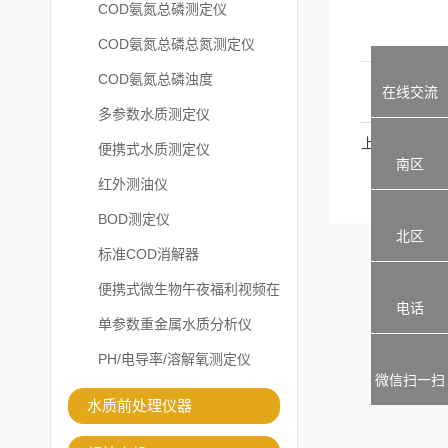
COD氨氮总磷测定仪
COD氨氮总磷总氮测定仪
COD氨氮总磷浊度
在线交流
多参数水质测定仪
上一篇
便携式水质测定仪
南区
红外测油仪
BOD测定仪
北区
标准COD消解器
便携式微生物午夜福利视频在
电话
线观看
单参数重金属水质分析仪
PH/电导率/溶解氧测定仪
微信扫一扫
水质前处理仪器