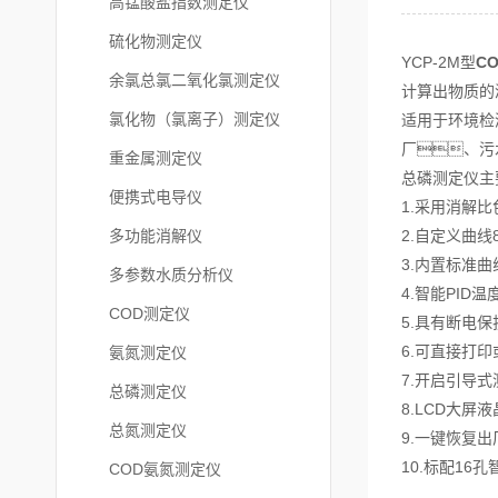
高锰酸盐指数测定仪
硫化物测定仪
YCP-2M型
C
余氯总氯二氧化氯测定仪
计算出物质的
氯化物（氯离子）测定仪
适用于环境检
厂、污
重金属测定仪
总磷测定仪主
便携式电导仪
1.采用消解
多功能消解仪
2.自定义曲
3.内置标准
多参数水质分析仪
4.智能PI
COD测定仪
5.具有断电
6.可直接打
氨氮测定仪
7.开启引导
总磷测定仪
8.LCD大
总氮测定仪
9.一键恢复
10.标配1
COD氨氮测定仪