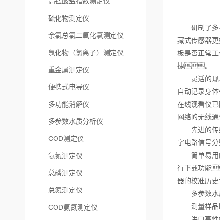
高锰酸盐指数测定仪
硫化物测定仪
研制了多参数
余氯总氯二氧化氯测定仪
藏式传感器更
氯化物（氯离子）测定仪
板是否正常工
捷。
重金属测定仪
灵活的现场应
便携式电导仪
自动记录身体
多功能消解仪
在线观看仪已
网络的无线通
多参数水质分析仪
先进的传感器
COD测定仪
字电路信号分
简单易用的免
氨氮测定仪
行下载功能
总磷测定仪
器的校准历史
总氮测定仪
多参数水质
测量样品时
COD氨氮测定仪
进口高性能