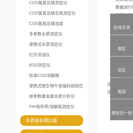
COD氨氮总磷测定仪
数据进行断
COD氨氮总磷总氮测定仪
光学比色法
大屏幕液晶
COD氨氮总磷浊度
在线交流
可存储曲线
多参数水质测定仪
测试方案可
便携式水质测定仪
可充电锂电
南区
带USB接口
红外测油仪
冷光源
BOD测定仪
多参数水质
北区
标准COD消解器
多参数水质测
消除了人为误
便携式微生物午夜福利视频在
电话
进出口监测
线观看
单参数重金属水质分析仪
PH/电导率/溶解氧测定仪
微信扫一扫
水质前处理仪器