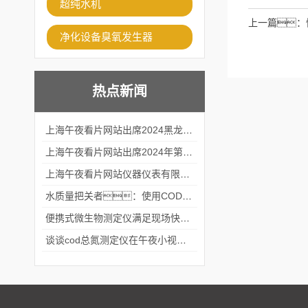
超纯水机
上一篇：
净化设备臭氧发生器
热点新闻
上海午夜看片网站出席2024黑龙江仪商年度峰会
上海午夜看片网站出席2024年第六届华南科学仪器联盟大学堂行业年会
上海午夜看片网站仪器仪表有限公司参加2024 广东生物医学工程学会精密仪器分会
水质量把关者：使用COD氨氮快速测定仪确保安全标准
便携式微生物测定仪满足现场快速检测的需求
谈谈cod总氮测定仪在午夜小视频在线观看中的应用案例