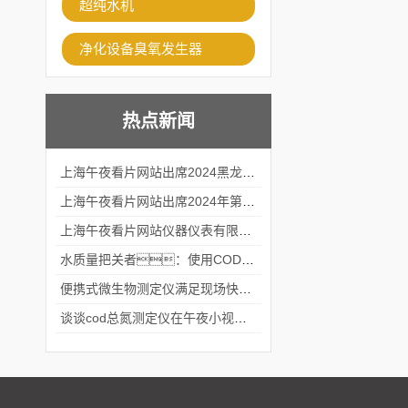
超纯水机
净化设备臭氧发生器
热点新闻
上海午夜看片网站出席2024黑龙江仪商年度峰会
上海午夜看片网站出席2024年第六届华南科学仪器联盟大学堂行业年会
上海午夜看片网站仪器仪表有限公司参加2024 广东生物医学工程学会精密仪器分会
水质量把关者：使用COD氨氮快速测定仪确保安全标准
便携式微生物测定仪满足现场快速检测的需求
谈谈cod总氮测定仪在午夜小视频在线观看中的应用案例