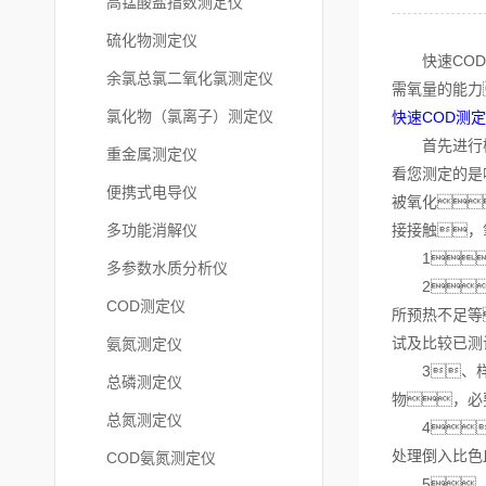
高锰酸盐指数测定仪
硫化物测定仪
快速COD测
余氯总氯二氧化氯测定仪
需氧量的能力
氯化物（氯离子）测定仪
快速COD测
首先进行检查
重金属测定仪
看您测定的是
便携式电导仪
被氧化
多功能消解仪
接接触，
1
多参数水质分析仪
2、
COD测定仪
所预热不足等
试及比较已测
氨氮测定仪
3、样品
总磷测定仪
物，必
总氮测定仪
4
处理倒入比色
COD氨氮测定仪
5、将