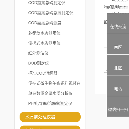
COD氨氮总磷测定仪
物的影响
COD氨氮总磷总氮测定仪
快速COD测
酿造、医
COD氨氮总磷浊度
在线交流
多参数水质测定仪
便携式水质测定仪
南区
红外测油仪
BOD测定仪
北区
上一篇
标准COD消解器
便携式微生物午夜福利视频在
电话
线观看
单参数重金属水质分析仪
PH/电导率/溶解氧测定仪
微信扫一扫
水质前处理仪器