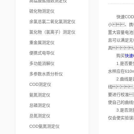
高锰酸盐指数测定仪
硫化物测定仪
快速CO
余氯总氯二氧化氯测定仪
小、携
氯化物（氯离子）测定仪
置大容量电池
且可以满足无
重金属测定仪
具
便携式电导仪
购买
快速
多功能消解仪
1.是否要分
水样应在610
多参数水质分析仪
2.曲线是否
COD测定仪
线
要进行校准
氨氮测定仪
使自己的曲线
总磷测定仪
3.是否测量
总氮测定仪
仅会使实验误
COD氨氮测定仪