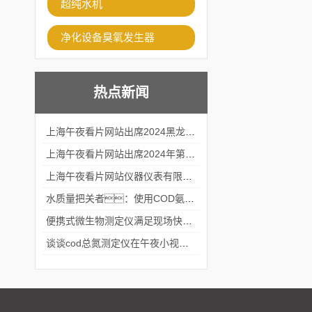
超纯水机
净化设备臭氧发生器
热点新闻
上海午夜看片网站出席2024黑龙江仪商年度峰会
上海午夜看片网站出席2024年第六届华南科学仪器联盟大学堂行业年会
上海午夜看片网站仪器仪表有限公司参加2024 广东生物医学工程学会精密仪器分会
水质量把关者：使用COD氨氮快速测定仪确保安全标准
便携式微生物测定仪满足现场快速检测的需求
谈谈cod总氮测定仪在午夜小视频在线观看中的应用案例