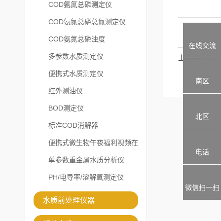
COD氨氮总磷测定仪
COD氨氮总磷总氮测定仪
COD氨氮总磷浊度
在线交流
多参数水质测定仪
上一篇
便携式水质测定仪
南区
红外测油仪
BOD测定仪
北区
标准COD消解器
便携式微生物午夜福利视频在
电话
线观看
单参数重金属水质分析仪
PH/电导率/溶解氧测定仪
微信扫一扫
水质前处理仪器