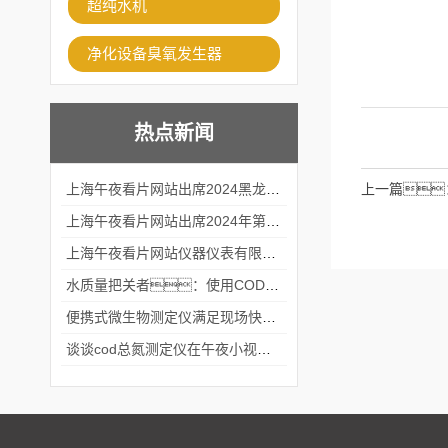
超纯水机
净化设备臭氧发生器
热点新闻
上海午夜看片网站出席2024黑龙江仪商年度峰会
上一篇
上海午夜看片网站出席2024年第六届华南科学仪器联盟大学堂行业年会
上海午夜看片网站仪器仪表有限公司参加2024 广东生物医学工程学会精密仪器分会
水质量把关者：使用COD氨氮快速测定仪确保安全标准
便携式微生物测定仪满足现场快速检测的需求
谈谈cod总氮测定仪在午夜小视频在线观看中的应用案例