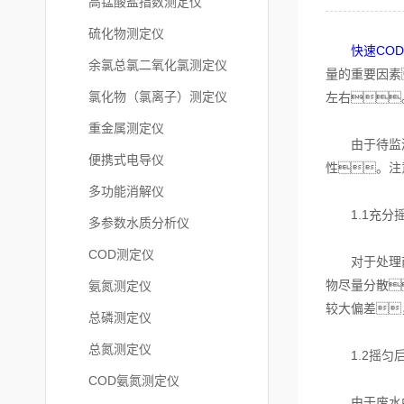
高锰酸盐指数测定仪
硫化物测定仪
快速CO
余氯总氯二氧化氯测定仪
量的重要因素
氯化物（氯离子）测定仪
左右
重金属测定仪
由于待监测的
便携式电导仪
性。注
多功能消解仪
1.1充分
多参数水质分析仪
COD测定仪
对于处理前废
物尽量分散
氨氮测定仪
较大偏差
总磷测定仪
总氮测定仪
1.2摇匀
COD氨氮测定仪
由于废水中含