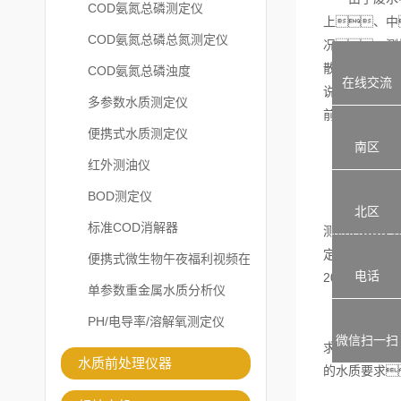
COD氨氮总磷测定仪
上、中
COD氨氮总磷总氮测定仪
况，测
散)，
COD氨氮总磷浊度
在线交流
说，绝
多参数水质测定仪
前者的测量结
便携式水质测定仪
南区
1.3取样
红外测油仪
BOD测定仪
采样量过小
北区
标准COD消解器
测得的COD结
定，发
便携式微生物午夜福利视频在
电话
20.00毫
线观看
单参数重金属水质分析仪
PH/电导率/溶解氧测定仪
因此，对
微信扫一扫
求，而
水质前处理仪器
的水质要求