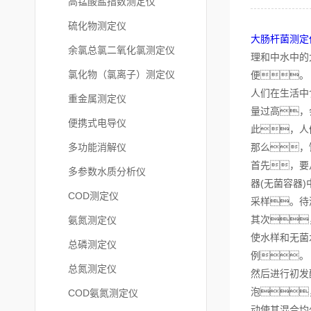
高锰酸盐指数测定仪
硫化物测定仪
大肠杆菌测定
余氯总氯二氧化氯测定仪
理和中水中的
氯化物（氯离子）测定仪
便。
人们在生活中
重金属测定仪
量过高，
便携式电导仪
此，人
多功能消解仪
那么，
首先，要
多参数水质分析仪
器(无菌容器
COD测定仪
采样。待
其次
氨氮测定仪
使水样和无菌
总磷测定仪
例。
总氮测定仪
然后进行初发
泡
COD氨氮测定仪
动使其混合均