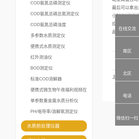
COD氨氮总磷测定仪
最后可以拿出
COD氨氮总磷总氮测定仪
小时内
应。
COD氨氮总磷浊度
在线交流
品，然后
多参数水质测定仪
便携式水质测定仪
南区
红外测油仪
BOD测定仪
北区
上一篇
标准COD消解器
便携式微生物午夜福利视频在
电话
线观看
单参数重金属水质分析仪
PH/电导率/溶解氧测定仪
微信扫一扫
水质前处理仪器