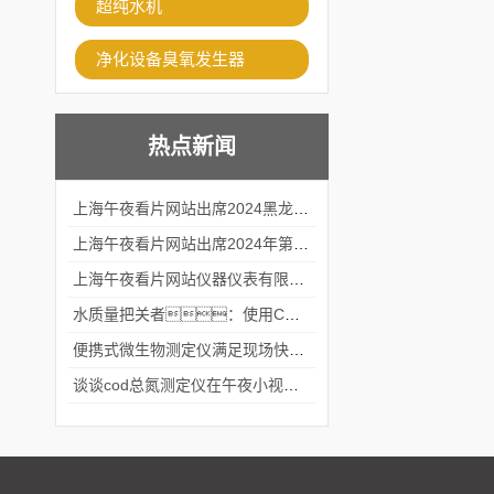
超纯水机
净化设备臭氧发生器
热点新闻
上海午夜看片网站出席2024黑龙江仪商年度峰会
上海午夜看片网站出席2024年第六届华南科学仪器联盟大学堂行业年会
上海午夜看片网站仪器仪表有限公司参加2024 广东生物医学工程学会精密仪器分会
水质量把关者：使用COD氨氮快速测定仪确保安全标准
便携式微生物测定仪满足现场快速检测的需求
谈谈cod总氮测定仪在午夜小视频在线观看中的应用案例