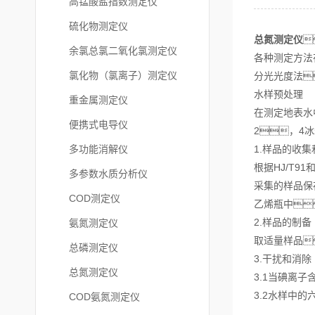
高锰酸盐指数测定仪
硫化物测定仪
总氮测定仪

余氯总氯二氧化氯测定仪
各种测定方法
氯化物（氯离子）测定仪
分光光度法
水样预处理
重金属测定仪
在测定地表水
便携式电导仪
2，4
多功能消解仪
1.样品的收集
根据HJ/T9
多参数水质分析仪
采集的样品保存
COD测定仪
乙烯瓶中
2.样品的制备
氨氮测定仪
取适量样品
总磷测定仪
3.干扰和消除
总氮测定仪
3.1当碘离
3.2水样中的
COD氨氮测定仪