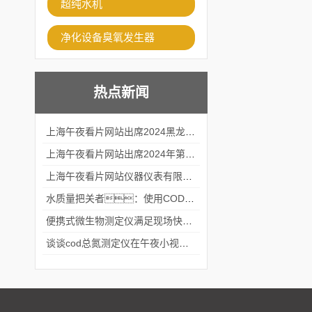
超纯水机
净化设备臭氧发生器
热点新闻
上海午夜看片网站出席2024黑龙江仪商年度峰会
上海午夜看片网站出席2024年第六届华南科学仪器联盟大学堂行业年会
上海午夜看片网站仪器仪表有限公司参加2024 广东生物医学工程学会精密仪器分会
水质量把关者：使用COD氨氮快速测定仪确保安全标准
便携式微生物测定仪满足现场快速检测的需求
谈谈cod总氮测定仪在午夜小视频在线观看中的应用案例