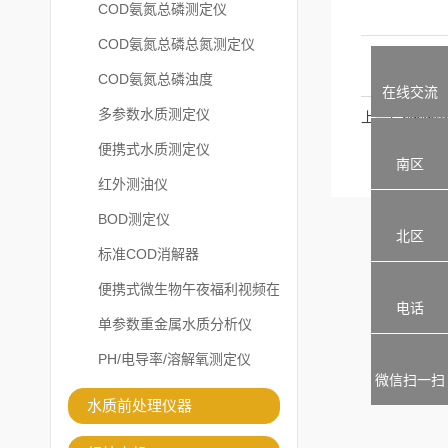
COD氨氮总磷测定仪
COD氨氮总磷总氮测定仪
COD氨氮总磷浊度
在线交流
多参数水质测定仪
上一篇
便携式水质测定仪
南区
红外测油仪
BOD测定仪
北区
标准COD消解器
便携式微生物午夜福利视频在
电话
线观看
单参数重金属水质分析仪
PH/电导率/溶解氧测定仪
微信扫一扫
水质前处理仪器