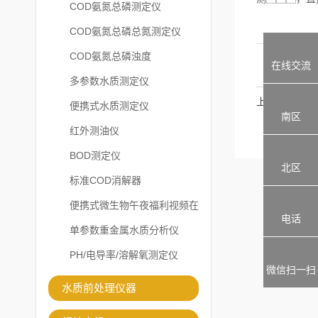
COD氨氮总磷测定仪
COD氨氮总磷总氮测定仪
COD氨氮总磷浊度
在线交流
多参数水质测定仪
上一篇：
便携式水质测定仪
南区
红外测油仪
BOD测定仪
北区
标准COD消解器
便携式微生物午夜福利视频在
电话
线观看
单参数重金属水质分析仪
PH/电导率/溶解氧测定仪
微信扫一扫
水质前处理仪器