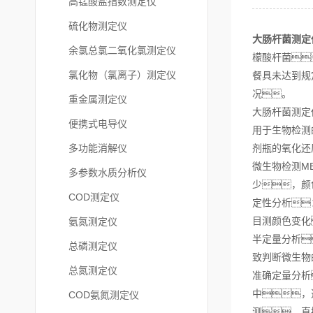
高锰酸盐指数测定仪
硫化物测定仪
大肠杆菌测定
余氯总氯二氧化氯测定仪
檬酸杆菌
氯化物（氯离子）测定仪
餐具未达到规
况。
重金属测定仪
大肠杆菌测定
便携式电导仪
用于生物检测
多功能消解仪
剂瓶的氧化还
微生物检测M
多参数水质分析仪
少，颜
COD测定仪
定性分析
目测颜色变化
氨氮测定仪
半定量分析
总磷测定仪
致判断微生物
总氮测定仪
准确定量分析
中，
COD氨氮测定仪
测，直