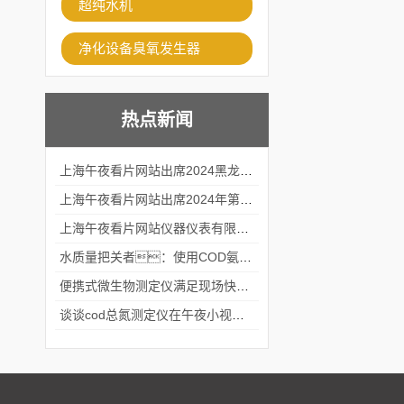
超纯水机
净化设备臭氧发生器
热点新闻
上海午夜看片网站出席2024黑龙江仪商年度峰会
上海午夜看片网站出席2024年第六届华南科学仪器联盟大学堂行业年会
上海午夜看片网站仪器仪表有限公司参加2024 广东生物医学工程学会精密仪器分会
水质量把关者：使用COD氨氮快速测定仪确保安全标准
便携式微生物测定仪满足现场快速检测的需求
谈谈cod总氮测定仪在午夜小视频在线观看中的应用案例