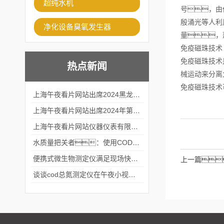
超纯水机
号，由
殷涌光等人利
净化设备臭氧发生器
量，
免疫磁珠技术
免疫磁珠技术
热点新闻
械运动来分离
免疫磁珠技术
上海午夜看片网站出席2024黑龙江仪商年度峰会
上海午夜看片网站出席2024年第六届华南科学仪器联盟大学堂行业年会
上海午夜看片网站仪器仪表有限公司参加2024 广东生物医学工程学会精密仪器分会
水质量把关者：使用COD氨氮快速测定仪确保安全标准
便携式微生物测定仪满足现场快速检测的需求
上一篇
谈谈cod总氮测定仪在午夜小视频在线观看中的应用案例