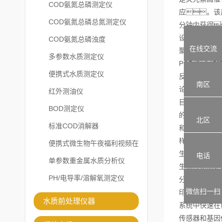
COD氨氮总磷测定仪
应。该
COD氨氮总磷总氮测定仪
分钟内获得
设备及其表面
COD氨氮总磷浊度
在线交流
聚合酶链反应
多参数水质测定仪
PCR(聚合酶
便携式水质测定仪
反应
南区
论上，
红外测油仪
目前，
BOD测定仪
的微生物含量
北区
标准COD消解器
和实时定量聚
样品纯化时间
便携式微生物午夜福利视频在
生物传感器检
电话
线观看
单参数重金属水质分析仪
生物传感器是
PH/电导率/溶解氧测定仪
分析工具
微信扫一扫
印迹传感器等
水质前处理仪器
系统中快速在
传感器和基因