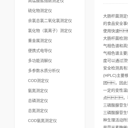
高锰酸盐指数测定仪
硫化物测定仪
大肠杆菌测定
余氯总氯二氧化氯测定仪
的食品安全事
氯化物（氯离子）测定仪
使用快速
大肠杆菌检测
重金属测定仪
气相色谱和高
便携式电导仪
气相色谱主要
多功能消解仪
度可以通过顶
安全检测具有
多参数水质分析仪
(HPLC)
COD测定仪
团，因此
一定的变性温
氨氮测定仪
点，
总磷测定仪
三磷酸腺苷生
总氮测定仪
三磷酸腺苷生
种生理活动所
COD氨氮测定仪
是荧光素酶催