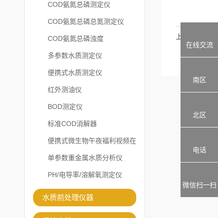
COD氨氮总磷测定仪
COD氨氮总磷总氮测定仪
上一篇
COD氨氮总磷浊度
在线交流
多参数水质测定仪
便携式水质测定仪
南区
红外测油仪
BOD测定仪
北区
标准COD消解器
便携式微生物午夜福利视频在
电话
线观看
单参数重金属水质分析仪
PH/电导率/溶解氧测定仪
微信扫一扫
水质前处理仪器