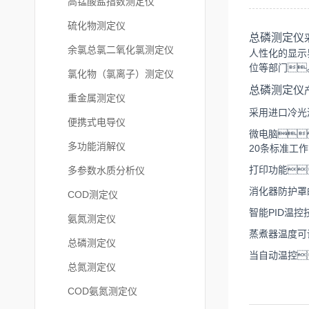
高锰酸盐指数测定仪
硫化物测定仪
总磷测定仪
余氯总氯二氧化氯测定仪
人性化的显示
位等部门
氯化物（氯离子）测定仪
总磷测定仪
重金属测定仪
采用进口冷光
便携式电导仪
微电脑
多功能消解仪
20条标准工
打印功能
多参数水质分析仪
消化器防护罩
COD测定仪
智能PID温
氨氮测定仪
蒸煮器温度可设
总磷测定仪
当自动温控
总氮测定仪
COD氨氮测定仪