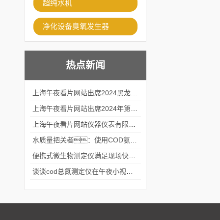
超纯水机
净化设备臭氧发生器
热点新闻
上海午夜看片网站出席2024黑龙江仪商年度峰会
上海午夜看片网站出席2024年第六届华南科学仪器联盟大学堂行业年会
上海午夜看片网站仪器仪表有限公司参加2024 广东生物医学工程学会精密仪器分会
水质量把关者：使用COD氨氮快速测定仪确保安全标准
便携式微生物测定仪满足现场快速检测的需求
谈谈cod总氮测定仪在午夜小视频在线观看中的应用案例