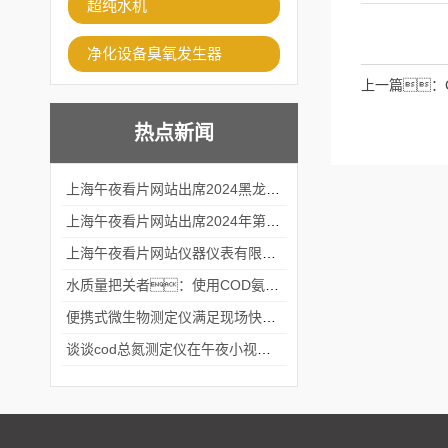
超纯水机
净化设备臭氧发生器
上一篇：
热点新闻
上海午夜看片网站出席2024黑龙江仪商年度峰会
上海午夜看片网站出席2024年第六届华南科学仪器联盟大学堂行业年会
上海午夜看片网站仪器仪表有限公司参加2024 广东生物医学工程学会精密仪器分会
水质量把关者：使用COD氨氮快速测定仪确保安全标准
便携式微生物测定仪满足现场快速检测的需求
谈谈cod总氮测定仪在午夜小视频在线观看中的应用案例