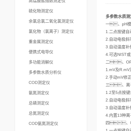
高锰酸盐指数测定仪
硫化物测定仪
多参数水质测
余氯总氯二氧化氯测定仪
一、pH
氯化物（氯离子）测定仪
1.二点按键
2.自动电极
重金属测定仪
3.自动温度
便携式电导仪
4.可选NIS
多功能消解仪
二、O
1.mV及R.
多参数水质分析仪
2.手动mV
COD测定仪
三、离
1.2至5点
氨氮测定仪
2.自动电极
总磷测定仪
3.自动温度补
总氮测定仪
4.内置13
四、电
COD氨氮测定仪
1.一点按键