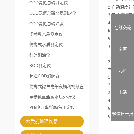
COD氨氮总磷测定仪
2.自动温度
COD氨氮总磷总氮测定仪
3.自动量程转
4.温度系数
COD氨氮总磷浊度
在线交流
5.TDS转
多参数水质测定仪
6.电极常数设
便携式水质测定仪
五、
南区
1.自动零点
红外测油仪
2.盐度系数
BOD测定仪
六、其
北区
标准COD消解器
1.可选择多
2.自动操作
便携式微生物午夜福利视频在
电话
3.99组数
线观看
单参数重金属水质分析仪
4.USB通
PH/电导率/溶解氧测定仪
5.防水键盘
微信扫一扫
6.伸缩自如
水质前处理仪器