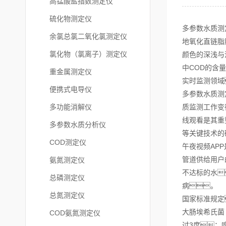
高锰酸盐指数测定仪
硫化物测定仪
多参数水质测
余氯总氯二氧化氯测定仪
地氧化直链脂
氯化物（氯离子）测定仪
颜色的深浅与
中COD的含
重金属测定仪
实时监测领域
便携式电导仪
多参数水质测
多功能消解仪
质监测工作变
线观看是其重
多参数水质分析仪
等关键技术的
COD测定仪
午夜视频AP
管道供给用户
氨氮测定仪
不达标的水
总磷测定仪
病。
总氮测定仪
国家标准规定
大肠埃希氏菌（
COD氨氮测定仪
过3度；嗅