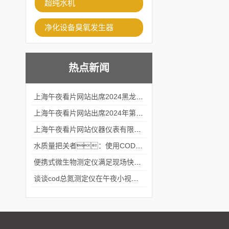
超纯水机
净化设备臭氧发生器
热点新闻
上海午夜看片网站出席2024黑龙江仪商年度峰会
上海午夜看片网站出席2024年第六届华南科学仪器联盟大学堂行业年会
上海午夜看片网站仪器仪表有限公司参加2024 广东生物医学工程学会精密仪器分会
水质量把关者：使用COD氨氮快速测定仪确保安全标准
便携式微生物测定仪满足现场快速检测的需求
谈谈cod总氮测定仪在午夜小视频在线观看中的应用案例