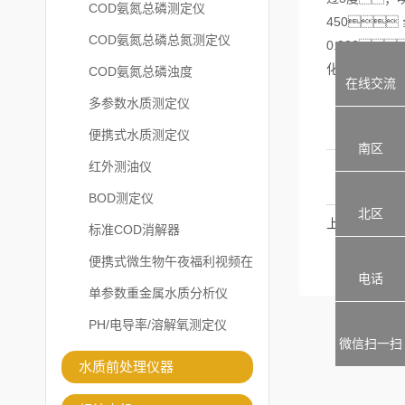
COD氨氮总磷测定仪
450；
COD氨氮总磷总氮测定仪
0.002
化物 g/L 1
COD氨氮总磷浊度
在线交流
多参数水质测定仪
便携式水质测定仪
南区
红外测油仪
BOD测定仪
北区
上一篇
标准COD消解器
便携式微生物午夜福利视频在
电话
线观看
单参数重金属水质分析仪
PH/电导率/溶解氧测定仪
微信扫一扫
水质前处理仪器