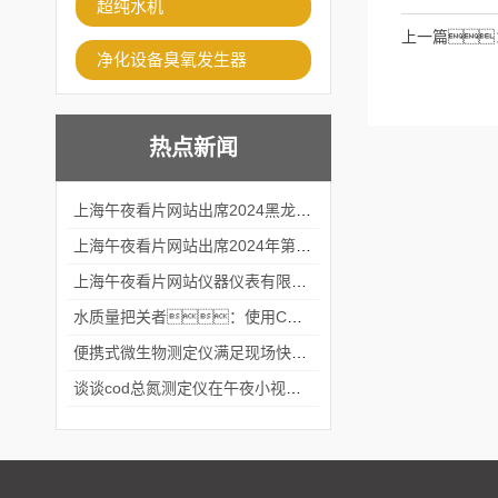
超纯水机
上一篇
净化设备臭氧发生器
热点新闻
上海午夜看片网站出席2024黑龙江仪商年度峰会
上海午夜看片网站出席2024年第六届华南科学仪器联盟大学堂行业年会
上海午夜看片网站仪器仪表有限公司参加2024 广东生物医学工程学会精密仪器分会
水质量把关者：使用COD氨氮快速测定仪确保安全标准
便携式微生物测定仪满足现场快速检测的需求
谈谈cod总氮测定仪在午夜小视频在线观看中的应用案例