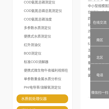
COD氨氮总磷测定仪
中小型规模医
COD氨氮总磷总氮测定仪
位、中心
四、小型
COD氨氮总磷浊度
在线交流
1、占地
多参数水质测定仪
2，自
便携式水质测定仪
4、外表
南区
5 缓释消毒器
红外测油仪
五、设
BOD测定仪
医疗门诊部污
北区
标准COD消解器
象
核酸，
便携式微生物午夜福利视频在
电话
菌、病
线观看
单参数重金属水质分析仪
PH/电导率/溶解氧测定仪
微信扫一扫
水质前处理仪器