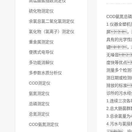
高锰酸盐指数测定仪
硫化物测定仪
COD氨氮总
余氯总氯二氧化氯测定仪
1.仪器全塑
氯化物（氯离子）测定仪
屏，
具有的光学性
重金属测定仪
键，
便携式电导仪
无噪音
多功能消解仪
度快等优点
测量多个检测
多参数水质分析仪
测日期或检测
COD测定仪
排放的标准
诊所的污水经
氨氮测定仪
1.连续三次
总磷测定仪
2.总大肠菌
总氮测定仪
3.总余氯量为4
4.污水与氯
COD氨氮测定仪
三、设