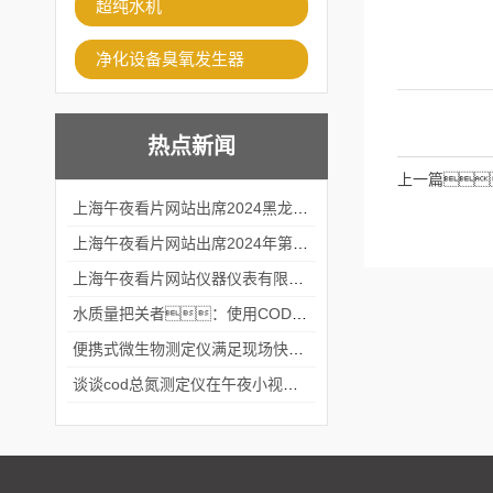
超纯水机
净化设备臭氧发生器
热点新闻
上一篇
上海午夜看片网站出席2024黑龙江仪商年度峰会
上海午夜看片网站出席2024年第六届华南科学仪器联盟大学堂行业年会
上海午夜看片网站仪器仪表有限公司参加2024 广东生物医学工程学会精密仪器分会
水质量把关者：使用COD氨氮快速测定仪确保安全标准
便携式微生物测定仪满足现场快速检测的需求
谈谈cod总氮测定仪在午夜小视频在线观看中的应用案例