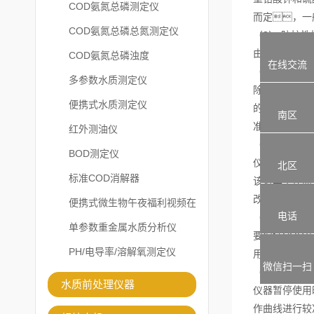
COD氨氮总磷测定仪
而定，一
COD氨氮总磷总氮测定仪
（3） 防护性
由于蠕动泵管
COD氨氮总磷浊度
在线交流
（4） 日常校
多参数水质测定仪
除程序设定的
便携式水质测定仪
的蒸馏水作为
南区
准。
红外测油仪
（5） 出厂参
BOD测定仪
仪器在出厂时
北区
标准COD消解器
该对其工作曲
改有关界面参
便携式微生物午夜福利视频在
电话
（6） 安装环
线观看
单参数重金属水质分析仪
要保证COD
PH/电导率/溶解氧测定仪
用独立的稳压
微信扫一扫
（7） 仪器暂
水质前处理仪器
仪器暂停使用
作曲线进行较