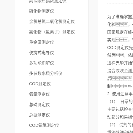
高锰酸盐指数测定仪
硫化物测定仪
为了准确掌握
余氯总氯二氧化氯测定仪
化验，
氯化物（氯离子）测定仪
国家规定在终
实现，
重金属测定仪
COD测定仪
便携式电导仪
然后，依
多功能消解仪
进样完毕开始
混合液吹至测
多参数水质分析仪
后
COD测定仪
制
2. 使用注意
氨氮测定仪
（1） 日常
总磷测定仪
主要包括检查
总氮测定仪
动部分和易损
（2） 试剂的
COD氨氮测定仪
重铬酸钾和硫