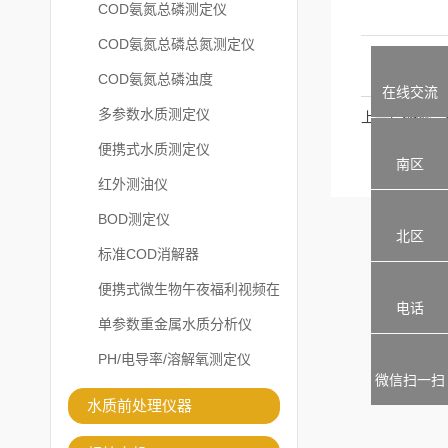
COD氨氮总磷测定仪
COD氨氮总磷总氮测定仪
COD氨氮总磷浊度
在线交流
多参数水质测定仪
上一篇：
便携式水质测定仪
南区
红外测油仪
BOD测定仪
北区
标准COD消解器
便携式微生物午夜福利视频在
电话
线观看
单参数重金属水质分析仪
PH/电导率/溶解氧测定仪
微信扫一扫
水质前处理仪器