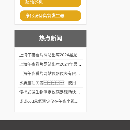
超纯水机
净化设备臭氧发生器
热点新闻
上海午夜看片网站出席2024黑龙江仪商年度峰会
上海午夜看片网站出席2024年第六届华南科学仪器联盟大学堂行业年会
上海午夜看片网站仪器仪表有限公司参加2024 广东生物医学工程学会精密仪器分会
水质量把关者：使用COD氨氮快速测定仪确保安全标准
便携式微生物测定仪满足现场快速检测的需求
谈谈cod总氮测定仪在午夜小视频在线观看中的应用案例