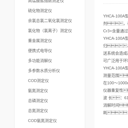
高锰酸盐指数测定仪
硫化物测定仪
YHCA-1
余氯总氯二氧化氯测定仪
剂，
氯化物（氯离子）测定仪
Cr3+含量
YHCA-1
重金属测定仪
归
便携式电导仪
送系统会造成
多功能消解仪
可广泛用于环
YHCA-10
多参数水质分析仪
测量范围：
COD测定仪
在100～100
仪器重复性
氨氮测定仪
波 长：6
总磷测定仪
消解时间
总氮测定仪
耗：
COD氨氮测定仪