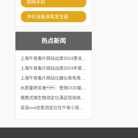
超纯水机
净化设备臭氧发生器
热点新闻
上海午夜看片网站出席2024黑龙江仪商年度峰会
上海午夜看片网站出席2024年第六届华南科学仪器联盟大学堂行业年会
上海午夜看片网站仪器仪表有限公司参加2024 广东生物医学工程学会精密仪器分会
水质量把关者：使用COD氨氮快速测定仪确保安全标准
便携式微生物测定仪满足现场快速检测的需求
谈谈cod总氮测定仪在午夜小视频在线观看中的应用案例