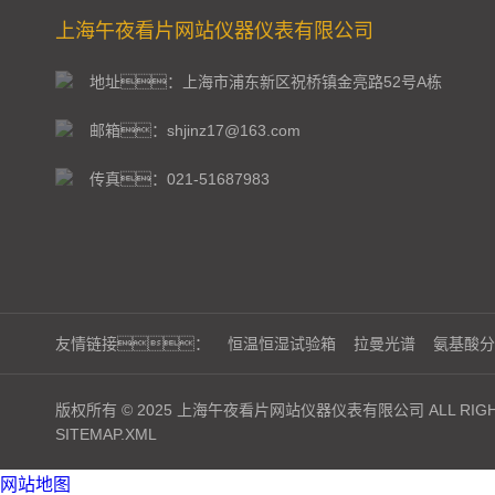
上海午夜看片网站仪器仪表有限公司
地址：上海市浦东新区祝桥镇金亮路52号A栋
邮箱：shjinz17@163.com
传真：021-51687983
友情链接：
恒温恒湿试验箱
拉曼光谱
氨基酸分
版权所有 © 2025 上海午夜看片网站仪器仪表有限公司 ALL RIGHT
SITEMAP.XML
网站地图