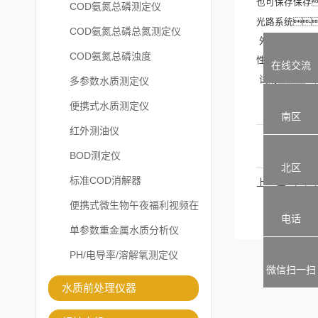
也可保存保存
COD氨氮总磷测定仪
光路系统
COD氨氮总磷总氮测定仪
外观
COD氨氮总磷浊度
性价比
在线交流
试剂：
多参数水质测定仪
便携式水质测定仪
南区
红外测油仪
BOD测定仪
北区
标准COD消解器
上一篇
便携式微生物午夜福利视频在
电话
线观看
单参数重金属水质分析仪
PH/电导率/溶解氧测定仪
微信扫一扫
水质前处理仪器