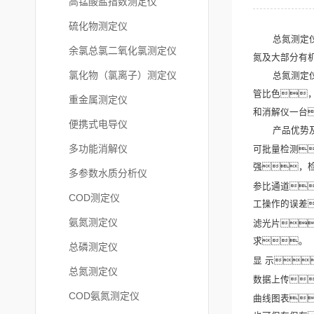
高锰酸盐指数测定仪
硫化物测定仪
总氮测定仪是
余氯总氯二氧化氯测定仪
氮及大部分有机含
氯化物（氯离子）测定仪
总氮测定仪采
管比色
重金属测定仪
和消解仪一台
便携式电导仪
产品优势及
多功能消解仪
可批量检测
强，
多参数水质分析仪
参比通道
COD测定仪
工操作的误差
氨氮测定仪
滤光片
求。
总磷测定仪
显 示
总氮测定仪
数据上传
COD氨氮测定仪
曲线图表