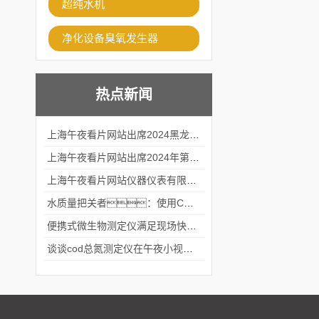
超纯水机
净化设备臭氧发生器
热点新闻
上海午夜看片网站出席2024黑龙江仪商年度峰会
上海午夜看片网站出席2024年第六届华南科学仪器联盟大学堂行业年会
上海午夜看片网站仪器仪表有限公司参加2024 广东生物医学工程学会精密仪器分会
水质量把关者：使用COD氨氮快速测定仪确保安全标准
便携式微生物测定仪满足现场快速检测的需求
谈谈cod总氮测定仪在午夜小视频在线观看中的应用案例