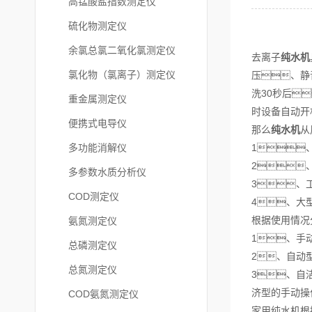
高锰酸盐指数测定仪
硫化物测定仪
余氯总氯二氧化氯测定仪
去离子
纯水机
氯化物（氯离子）测定仪
压、静
洗30秒后
重金属测定仪
时设备自动开
便携式电导仪
那么
纯水机
从
多功能消解仪
1
2
多参数水质分析仪
3、
COD测定仪
4、大
根据使用情况
氨氮测定仪
1、手
总磷测定仪
2、自动
总氮测定仪
3、自
济型的手动操
COD氨氮测定仪
家用纯水机根